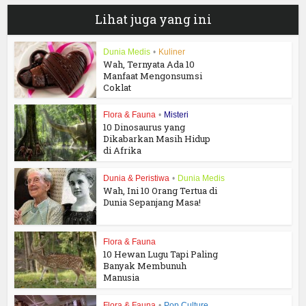
Lihat juga yang ini
Dunia Medis
•
Kuliner
Wah, Ternyata Ada 10
Manfaat Mengonsumsi
Coklat
Flora & Fauna
•
Misteri
10 Dinosaurus yang
Dikabarkan Masih Hidup
di Afrika
Dunia & Peristiwa
•
Dunia Medis
Wah, Ini 10 Orang Tertua di
Dunia Sepanjang Masa!
Flora & Fauna
10 Hewan Lugu Tapi Paling
Banyak Membunuh
Manusia
Flora & Fauna
•
Pop Culture