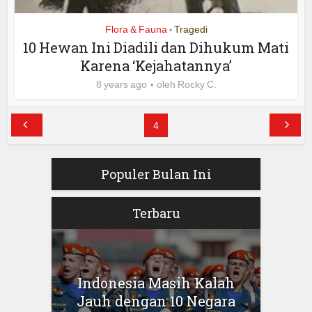
Flora & Fauna
Tragedi
•
10 Hewan Ini Diadili dan Dihukum Mati
Karena ‘Kejahatannya’
8 years ago
oleh
Rocky C.
4
Populer Bulan Ini
Terbaru
Indonesia Masih Kalah
Jauh dengan 10 Negara