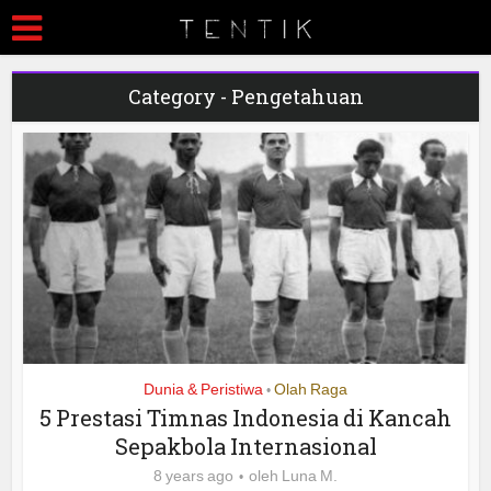
Category - Pengetahuan
Dunia & Peristiwa
Olah Raga
•
5 Prestasi Timnas Indonesia di Kancah
Sepakbola Internasional
8 years ago
oleh
Luna M.