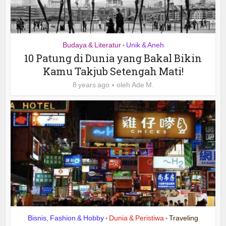
Budaya & Literatur
Unik & Aneh
•
10 Patung di Dunia yang Bakal Bikin
Kamu Takjub Setengah Mati!
8 years ago
oleh
Ade M.
Bisnis, Fashion & Hobby
Dunia & Peristiwa
Traveling
•
•