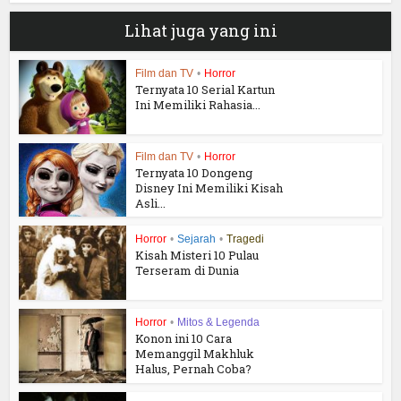
Lihat juga yang ini
Film dan TV
•
Horror
Ternyata 10 Serial Kartun
Ini Memiliki Rahasia...
Film dan TV
•
Horror
Ternyata 10 Dongeng
Disney Ini Memiliki Kisah
Asli...
Horror
•
Sejarah
•
Tragedi
Kisah Misteri 10 Pulau
Terseram di Dunia
Horror
•
Mitos & Legenda
Konon ini 10 Cara
Memanggil Makhluk
Halus, Pernah Coba?