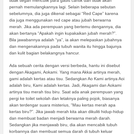
tidak segan menculik para gadis cantik dan tidak akan
pernah memulangkannya lagi. Selain beberapa sebutan
sebelumnya, dia juga dikenal sebagai “Red Cape” karena
dia juga menggunakan red cape atau jubah berwarna
merah. Jika ada perempuan yang bertemu dengannya, dia
akan bertanya “Apakah ingin kupakaikan jubah merah?”.
Bila jawabannya adalah “ya”, ia akan melepaskan jubahnya
dan mengenakannya pada tubuh wanita itu hingga bajunya
dan kulit bagian belakangnya hancur.
Ada sebuah cerita dengan versi berbeda, hantu ini disebut
dengan Akagami, Aokami. Yang mana Akkai artinya merah,
gami adalah kertas atau tisu. Sedangkan Ao Kami artinya Aoi
adalah biru, Kami adalah kertas. Jadi, Akagami dan Aokami
artinya tisu merah tisu biru. Saat ada anak perempuan yang
pergi ke toilet sekolah dan letaknya paling pojok, biasanya
akan terdengar suara misterius, “Mau kertas merah apa
kertas biru?”. Jika jawab merah kita akan dikuliti hidup-hidup
dan membuat badan menjadi berwarna merah darah.
Sedangkan jika menjawab biru, dia akan mencabik tubuh
korbannya dan membuat semua darah di tubuh keluar