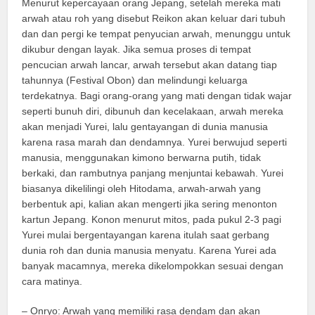
Menurut kepercayaan orang Jepang, setelah mereka mati
arwah atau roh yang disebut Reikon akan keluar dari tubuh
dan dan pergi ke tempat penyucian arwah, menunggu untuk
dikubur dengan layak. Jika semua proses di tempat
pencucian arwah lancar, arwah tersebut akan datang tiap
tahunnya (Festival Obon) dan melindungi keluarga
terdekatnya. Bagi orang-orang yang mati dengan tidak wajar
seperti bunuh diri, dibunuh dan kecelakaan, arwah mereka
akan menjadi Yurei, lalu gentayangan di dunia manusia
karena rasa marah dan dendamnya. Yurei berwujud seperti
manusia, menggunakan kimono berwarna putih, tidak
berkaki, dan rambutnya panjang menjuntai kebawah. Yurei
biasanya dikelilingi oleh Hitodama, arwah-arwah yang
berbentuk api, kalian akan mengerti jika sering menonton
kartun Jepang. Konon menurut mitos, pada pukul 2-3 pagi
Yurei mulai bergentayangan karena itulah saat gerbang
dunia roh dan dunia manusia menyatu. Karena Yurei ada
banyak macamnya, mereka dikelompokkan sesuai dengan
cara matinya.
– Onryo: Arwah yang memiliki rasa dendam dan akan