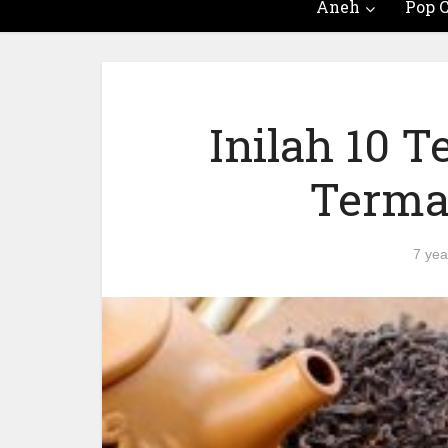
Aneh
Pop C
Inilah 10 
Terma
7 yea