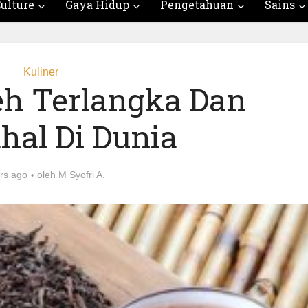
ulture
Gaya Hidup
Pengetahuan
Sains
Kuliner
Teh Terlangka Dan
hal Di Dunia
rs ago
oleh
M Syofri A.