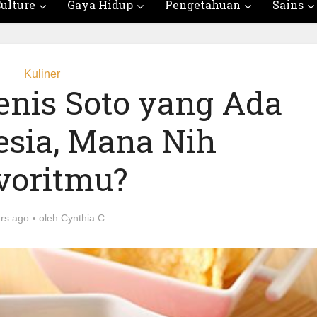
ulture
Gaya Hidup
Pengetahuan
Sains
Kuliner
Jenis Soto yang Ada
esia, Mana Nih
voritmu?
ars ago
oleh
Cynthia C.