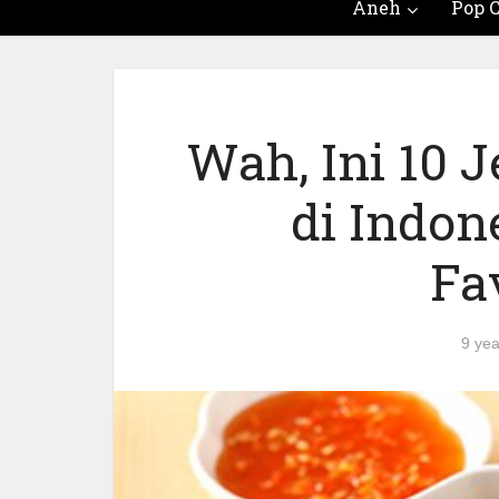
Aneh
Pop C
Wah, Ini 10 
di Indon
Fa
9 ye