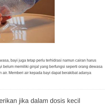
asa, bayi juga tetap perlu terhidrasi namun cairan harus
ayi belum memiliki ginjal yang berfungsi seperti orang dewasa
 air. Memberi air kepada bayi dapat berakibat adanya
ikan jika dalam dosis kecil