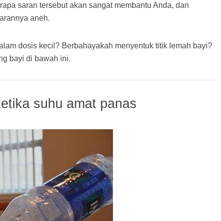
rapa saran tersebut akan sangat membantu Anda, dan
garannya aneh.
alam dosis kecil? Berbahayakah menyentuk titik lemah bayi?
ng bayi di bawah ini.
ketika suhu amat panas