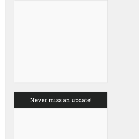
Never miss an update!