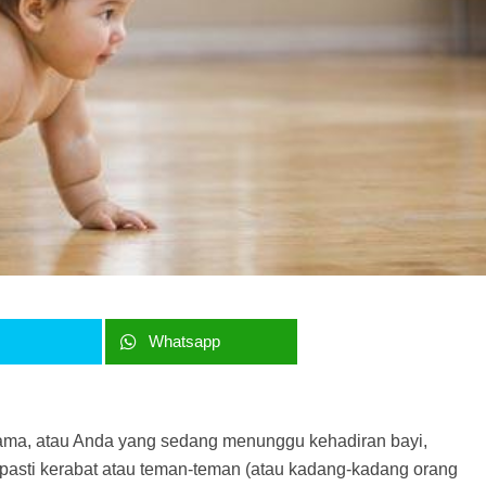
r
Whatsapp
ama, atau Anda yang sedang menunggu kehadiran bayi,
pasti kerabat atau teman-teman (atau kadang-kadang orang