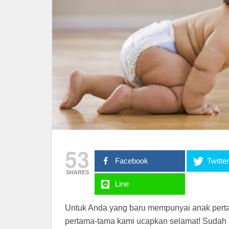
53
Facebook
Twitte
SHARES
Line
Untuk Anda yang baru mempunyai anak pert
pertama-tama kami ucapkan selamat! Sudah 