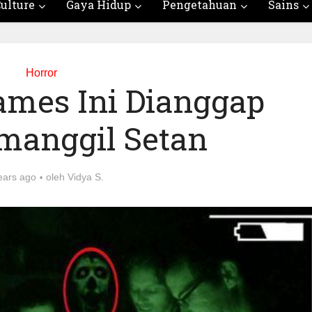
ulture
Gaya Hidup
Pengetahuan
Sains
Horror
ames Ini Dianggap
manggil Setan
ears ago
oleh
Vidya S.