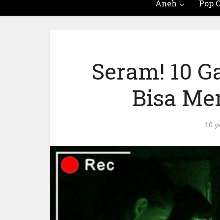
Aneh
Pop C
Seram! 10 G
Bisa Me
10 y