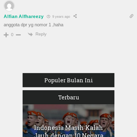
Alfian Alfhareezy
9 years ago
anggota dpr yg nomor 1 ,haha
Reply
0
Populer Bulan Ini
Terbaru
Indonesia Masih Kalah
Jauh dengan 10 Negara