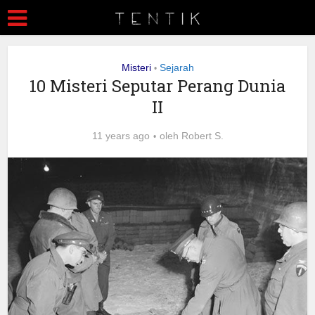
Misteri
Sejarah
•
10 Misteri Seputar Perang Dunia
II
11 years ago
oleh
Robert S.