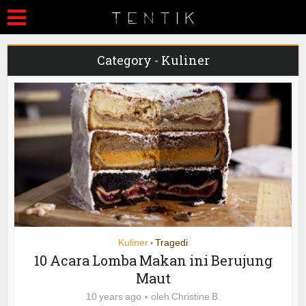
Category - Kuliner
Kuliner
Tragedi
•
10 Acara Lomba Makan ini Berujung
Maut
10 years ago
oleh
Christine B.