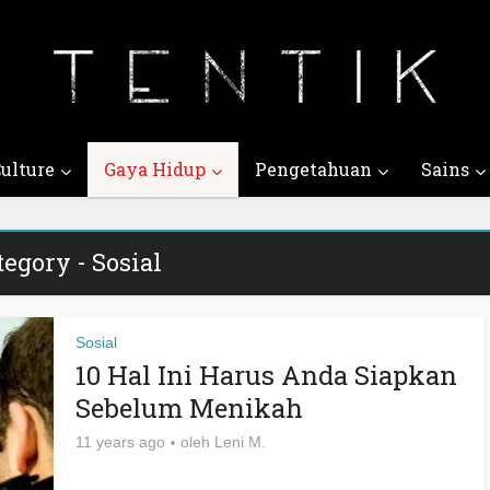
ulture
Gaya Hidup
Pengetahuan
Sains
tegory - Sosial
Sosial
10 Hal Ini Harus Anda Siapkan
Sebelum Menikah
11 years ago
oleh
Leni M.