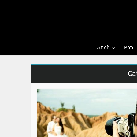
Aneh
Pop C
Ca