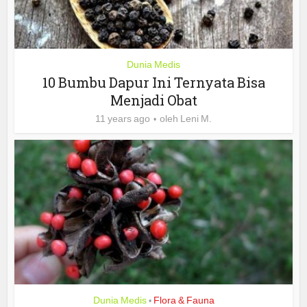
Dunia Medis
10 Bumbu Dapur Ini Ternyata Bisa
Menjadi Obat
11 years ago
oleh
Leni M.
Dunia Medis
Flora & Fauna
•