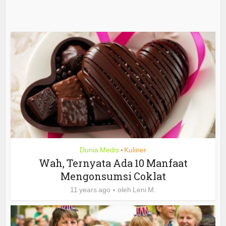
Dunia Medis
Kuliner
•
Wah, Ternyata Ada 10 Manfaat
Mengonsumsi Coklat
11 years ago
oleh
Leni M.