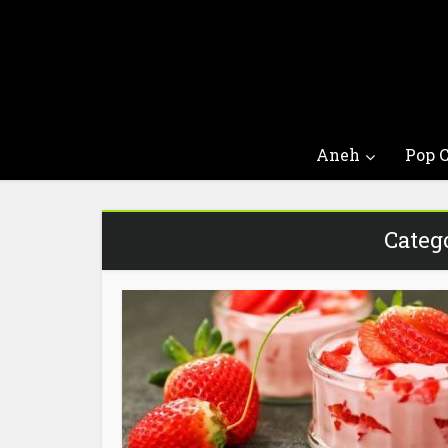
Aneh
Pop C
Categ