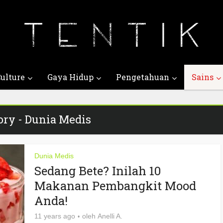
ulture
Gaya Hidup
Pengetahuan
Sains
ory - Dunia Medis
Dunia Medis
Sedang Bete? Inilah 10
Makanan Pembangkit Mood
Anda!
11 years ago
oleh
Anelli A.