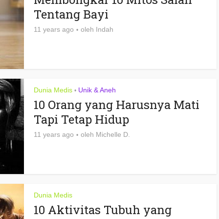
Tentang Bayi
11 years ago
oleh
Indah
Dunia Medis
Unik & Aneh
•
10 Orang yang Harusnya Mati
Tapi Tetap Hidup
11 years ago
oleh
Michelle D.
Dunia Medis
10 Aktivitas Tubuh yang