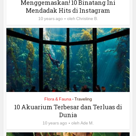
Menggemaskan! 10 Binatang Ini
Mendadak Hits di Instagram
10 years ago
oleh
Christine B.
Flora & Fauna
Traveling
•
10 Akuarium Terbesar dan Terluas di
Dunia
10 years ago
oleh
Ade M.