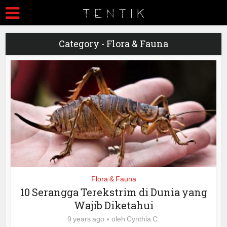
Category - Flora & Fauna
Flora & Fauna
10 Serangga Terekstrim di Dunia yang
Wajib Diketahui
9 years ago
oleh
Cynthia C.