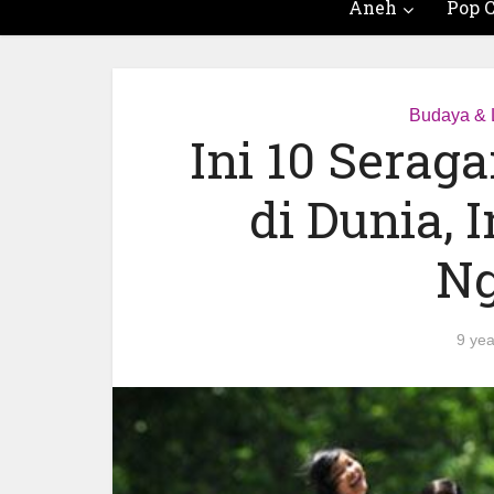
Aneh
Pop C
Budaya & L
Ini 10 Serag
di Dunia,
Ng
9 ye