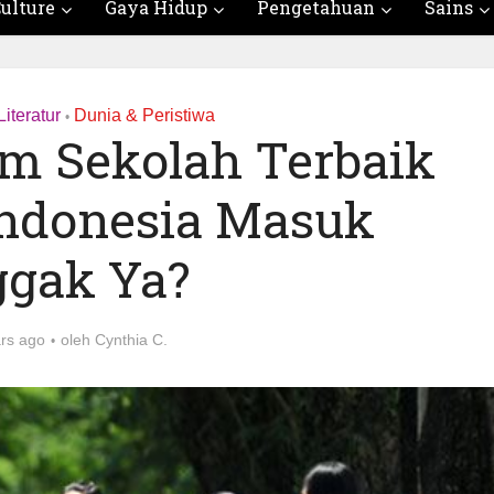
ulture
Gaya Hidup
Pengetahuan
Sains
iteratur
Dunia & Peristiwa
•
am Sekolah Terbaik
 Indonesia Masuk
gak Ya?
ars ago
oleh
Cynthia C.