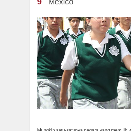
9
Mexico
Mungkin satu-satunya negara yang memilih w