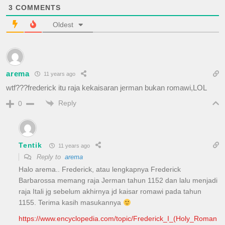
3
COMMENTS
Oldest
arema
11 years ago
wtf???frederick itu raja kekaisaran jerman bukan romawi,LOL
Reply
0
Tentik
11 years ago
Reply to
arema
Halo arema.. Frederick, atau lengkapnya Frederick
Barbarossa memang raja Jerman tahun 1152 dan lalu menjadi
raja Itali jg sebelum akhirnya jd kaisar romawi pada tahun
1155. Terima kasih masukannya
https://www.encyclopedia.com/topic/Frederick_I_(Holy_Roman