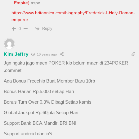
_Empire)
.aspx
https://www.britannica.com/biography/Frederick-I-Holy-Roman-
emperor
Reply
0
Kim Jeffry
10 years ago
Jgn ngaku jago maen POKER klo belum maen di 234POKER
.com/net
Ada Bonus Freechip Buat Member Baru 10rb
Bonus Harian Rp.5.000 setiap Hari
Bonus Turn Over 0.3% Dibagi Setiap kamis
Global Jackpot Rp.60juta Setiap Hari
Support Bank BCA,Mandiri,BRI,BNI
Support android dan ioS