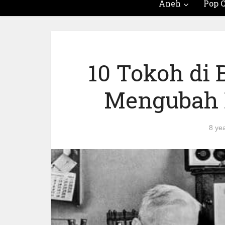
Aneh
Pop C
10 Tokoh di
Mengubah 
8 ye