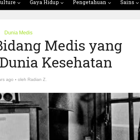
ulture
Gaya Hidup
Pengetahuan
Sains
Dunia Medis
 Bidang Medis yang
Dunia Kesehatan
ars ago
oleh
Radian Z.