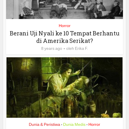
Horror
Berani Uji Nyali ke 10 Tempat Berhantu
di Amerika Serikat?
8 years ago
oleh
Erika F.
Dunia & Peristiwa
Dunia Medis
Horror
•
•