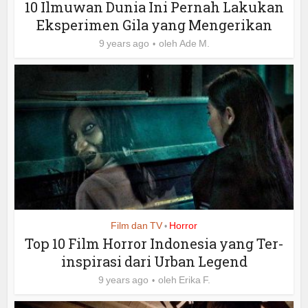
10 Ilmuwan Dunia Ini Pernah Lakukan
Eksperimen Gila yang Mengerikan
9 years ago
oleh
Ade M.
Film dan TV
Horror
•
Top 10 Film Horror Indonesia yang Ter-
inspirasi dari Urban Legend
9 years ago
oleh
Erika F.