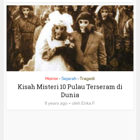
Horror
Sejarah
Tragedi
•
•
Kisah Misteri 10 Pulau Terseram di
Dunia
8 years ago
oleh
Erika F.